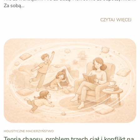
Za sobą…
CZYTAJ WIĘCEJ
HOLISTYCZNE MACIERZYŃSTWO
Teoria chaosu, problem trzech ciał i konflikt na