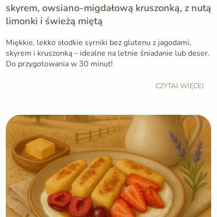
skyrem, owsiano-migdałową kruszonką, z nutą
limonki i świeżą miętą
Miękkie, lekko słodkie syrniki bez glutenu z jagodami,
skyrem i kruszonką – idealne na letnie śniadanie lub deser.
Do przygotowania w 30 minut!
O mnie
CZYTAJ WIĘCEJ
Blog
Ciepło od kuchni
Holi apteczka
Kontakt